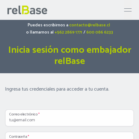
open 
Puedes escribirnos a
contacto@relbase.cl
o llamarnos al
+562 2869 1771
/
600 086 6233
Inicia sesión como embajador
relBase
Ingresa tus credenciales para acceder a tu cuenta.
Correo electrónico
Contraseña