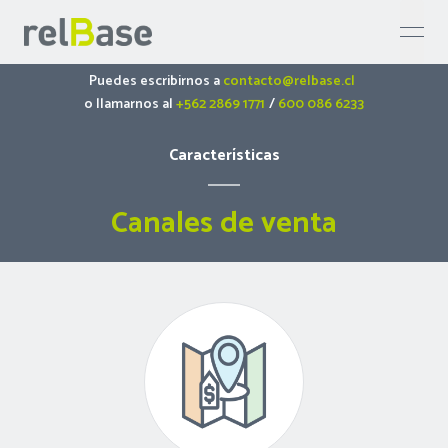
open 
Puedes escribirnos a
contacto@relbase.cl
o llamarnos al
+562 2869 1771
/
600 086 6233
Características
Canales de venta