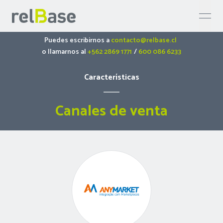
open 
Puedes escribirnos a
contacto@relbase.cl
o llamarnos al
+562 2869 1771
/
600 086 6233
Características
Canales de venta