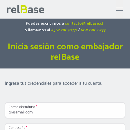
open 
Puedes escribirnos a
contacto@relbase.cl
o llamarnos al
+562 2869 1771
/
600 086 6233
Inicia sesión como embajador
relBase
Ingresa tus credenciales para acceder a tu cuenta.
Correo electrónico
Contraseña